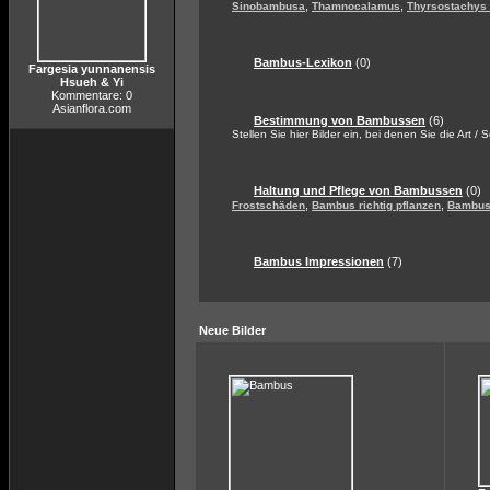
,
,
Sinobambusa
Thamnocalamus
Thyrsostachys
Bambus-Lexikon
(0)
Fargesia yunnanensis
Hsueh & Yi
Kommentare: 0
Asianflora.com
Bestimmung von Bambussen
(6)
Stellen Sie hier Bilder ein, bei denen Sie die Art / 
Haltung und Pflege von Bambussen
(0)
,
,
Frostschäden
Bambus richtig pflanzen
Bambus 
Bambus Impressionen
(7)
Neue Bilder