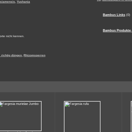
,
 siamensis
Yushania
Bambus Links
(0)
Bambus Produkte 
Sorte nicht kennen.
,
richtig düngen
Rhizomsperren