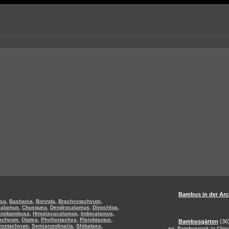
Bambus in der Arc
,
,
,
,
sa
Bashania
Borinda
Brachystachyum
,
,
,
,
calamus
Chusquea
Dendrocalamus
Dinochloa
,
,
,
anobambusa
Himalayacalamus
Indocalamus
,
,
,
,
tachyum
Otatea
Phyllostachys
Pleioblastus
Bambusgärten
(36
,
,
,
zostachyum
Semiarundinaria
Shibataea
,
sg
Bambuspark in Chin