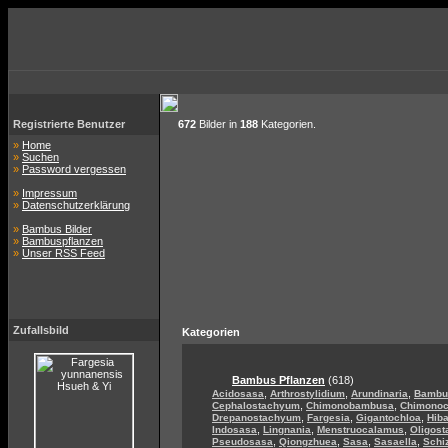
Registrierte Benutzer
672
Bilder in
188
Kategorien.
»
Home
»
Suchen
»
Password vergessen
»
Impressum
»
Datenschutzerklärung
»
Bambus Bilder
»
Bambuspflanzen
»
Unser RSS Feed
Zufallsbild
Kategorien
Bambus Pflanzen
(618)
,
,
,
Acidosasa
Arthrostylidium
Arundinaria
Bambu
,
,
Cephalostachyum
Chimonobambusa
Chimono
,
,
,
Drepanostachyum
Fargesia
Gigantochloa
Hib
,
,
,
Indosasa
Lingnania
Menstruocalamus
Oligos
,
,
,
,
Pseudosasa
Qiongzhuea
Sasa
Sasaella
Schi