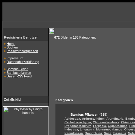
Registrierte Benutzer
672
Bilder in
188
Kategorien.
»
Home
»
Suchen
»
Password vergessen
»
Impressum
»
Datenschutzerklärung
»
Bambus Bilder
»
Bambuspflanzen
»
Unser RSS Feed
Zufallsbild
Kategorien
Bambus Pflanzen
(618)
,
,
,
Acidosasa
Arthrostylidium
Arundinaria
Bamb
,
,
Cephalostachyum
Chimonobambusa
Chimono
,
,
,
Drepanostachyum
Fargesia
Gigantochloa
Hib
,
,
,
Indosasa
Lingnania
Menstruocalamus
Oligos
,
,
,
,
Pseudosasa
Qiongzhuea
Sasa
Sasaella
Sch