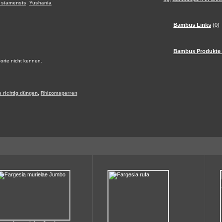
,
 siamensis
Yushania
Bambus Links
(0)
Bambus Produkte
 Sorte nicht kennen.
,
 richtig düngen
Rhizomsperren