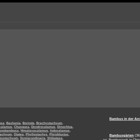
Bambus in der Arc
,
,
,
,
usa
Bashania
Borinda
Brachystachyum
,
,
,
,
calamus
Chusquea
Dendrocalamus
Dinochloa
,
,
,
anobambusa
Himalayacalamus
Indocalamus
,
,
,
,
tachyum
Otatea
Phyllostachys
Pleioblastus
Bambusgärten
(36
,
,
,
izostachyum
Semiarundinaria
Shibataea
,
sg
Bambuspark in Chin