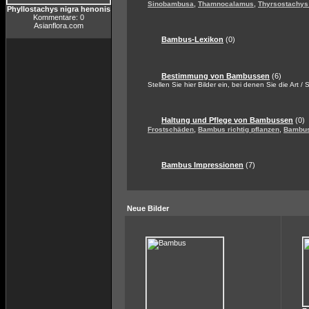
,
,
Sinobambusa
Thamnocalamus
Thyrsostachys
Phyllostachys nigra henonis
Kommentare: 0
Asianflora.com
Bambus-Lexikon
(0)
Bestimmung von Bambussen
(6)
Stellen Sie hier Bilder ein, bei denen Sie die Art /
Haltung und Pflege von Bambussen
(0)
,
,
Frostschäden
Bambus richtig pflanzen
Bambus
Bambus Impressionen
(7)
Neue Bilder