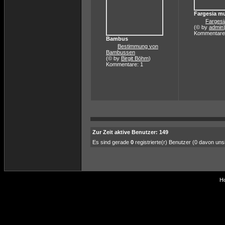
Fargesia m
Fargesi
(© by
admin
Kommentare
Bambus
Bestimmung von
Bambussen
(© by
Birgit Böhm
)
Kommentare: 1
Zur Zeit aktive Benutzer: 149
Es sind gerade
0
registrierte(r) Benutzer (0 davon un
Ho