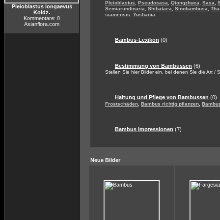
,
,
,
,
Pleioblastus
Pseudosasa
Qiongzhuea
Sasa
Pleioblastus longaevus
,
,
,
Semiarundinaria
Shibataea
Sinobambusa
Tha
Koidz.
,
siamensis
Yushania
Kommentare: 0
Asianflora.com
Bambus-Lexikon
(0)
Bestimmung von Bambussen
(6)
Stellen Sie hier Bilder ein, bei denen Sie die Art /
Haltung und Pflege von Bambussen
(0)
,
,
Frostschäden
Bambus richtig pflanzen
Bambus
Bambus Impressionen
(7)
Neue Bilder