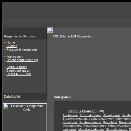
Registrierte Benutzer
672
Bilder in
188
Kategorien.
»
Home
»
Suchen
»
Password vergessen
»
Impressum
»
Datenschutzerklärung
»
Bambus Bilder
»
Bambuspflanzen
»
Unser RSS Feed
Zufallsbild
Kategorien
Bambus Pflanzen
(618)
,
,
,
Acidosasa
Arthrostylidium
Arundinaria
Bamb
,
,
Brachystachyum
Cephalostachyum
Chimonob
,
,
,
Chusquea
Dendrocalamus
Dinochloa
Drepan
,
,
Gigantochloa
Hibanobambusa
Himalayacalam
,
,
,
Lingnania
Menstruocalamus
Oligostachyum
O