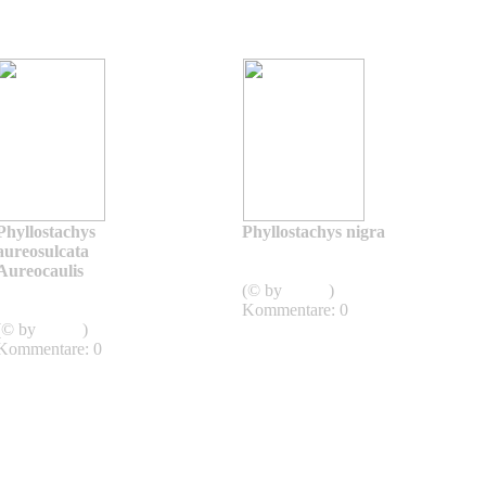
Phyllostachys
Phyllostachys nigra
aureosulcata
Phyllostachys nigra
Aureocaulis
punctata
Phyllostachys
(© by
admin
)
aureosulcata Aureocaulis
Kommentare: 0
(© by
admin
)
Kommentare: 0