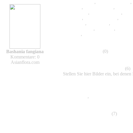
Brachystachyum
,
Cephalostachyum
,
Chusquea
,
Dendrocalamus
,
Dinochl
Gigantochloa
,
Hibanobambusa
,
Hima
Lingnania
,
Menstruocalamus
,
Oligos
Pleioblastus
,
Pseudosasa
,
Qiongzhue
Semiarundinaria
,
Shibataea
,
Sinobam
siamensis
,
Yushania
Bambus-Lexikon
(0)
Bashania fangiana
Kommentare: 0
Asianflora.com
Bestimmung von Bambussen
(6)
Stellen Sie hier Bilder ein, bei denen 
Haltung und Pflege von Bambuss
Frostschäden
,
Bambus richtig pflanz
Bambus Impressionen
(7)