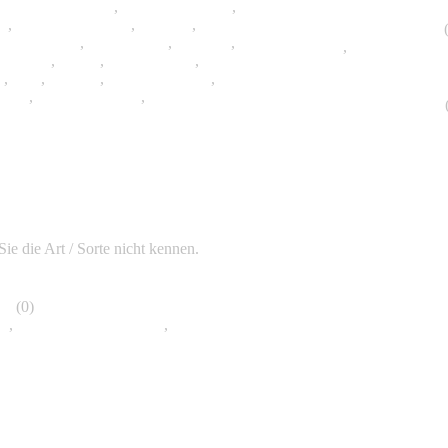
Chimonobambusa
,
Chimonocalamus
,
oa
,
Drepanostachyum
,
Fargesia
,
Bambusgärten
(
layacalamus
,
Indocalamus
,
Indosasa
,
sg
,
Bambuspark in
tachyum
,
Otatea
,
Phyllostachys
,
a
,
Sasa
,
Sasaella
,
Schizostachyum
,
busa
,
Thamnocalamus
,
Thyrsostachys
Bambus Links
Bambus Produk
Sie die Art / Sorte nicht kennen.
en
(0)
en
,
Bambus richtig düngen
,
Rhizomsperren