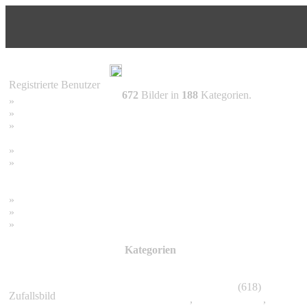
Registrierte Benutzer
672
Bilder in
188
Kategorien.
»
Home
»
Suchen
»
Password vergessen
»
Impressum
»
Datenschutzerklärung
»
Bambus Bilder
»
Bambuspflanzen
»
Unser RSS Feed
Kategorien
Bambus Pflanzen
(618)
Zufallsbild
Acidosasa
,
Arthrostylidium
,
Arundina