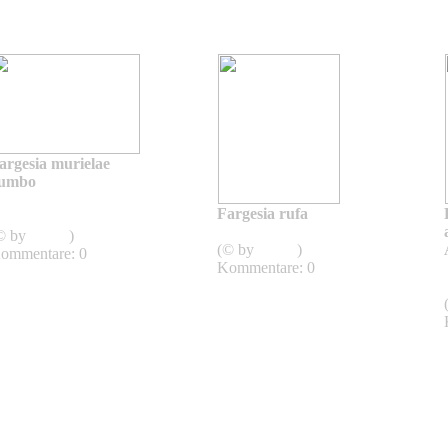
argesia murielae
umbo
Fargesia murielae
Fargesia rufa
umbo
Fargesia rufa
© by
admin
)
(© by
admin
)
ommentare: 0
Kommentare: 0