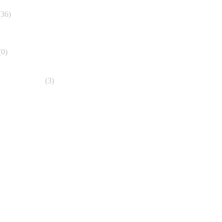
36)
 China
(0)
te und Möbel
(3)