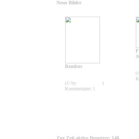
Neue Bilder
F
J
Bambus
J
Bestimmung von
(
Bambussen
K
(© by
Birgit Böhm
)
Kommentare: 1
Zur Zeit aktive Benutzer: 148