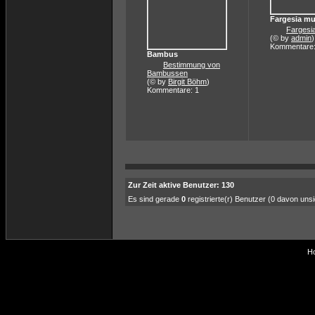
Fargesia mu
Fargesi
(© by
admin
)
Kommentare:
Bambus
Bestimmung von
Bambussen
(© by
Birgit Böhm
)
Kommentare: 1
Zur Zeit aktive Benutzer: 130
Es sind gerade
0
registrierte(r) Benutzer (0 davon uns
Ho