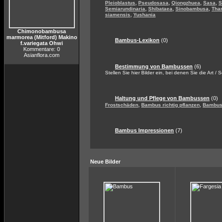
,
,
,
,
Pleioblastus
Pseudosasa
Qiongzhuea
Sasa
S
,
,
,
Semiarundinaria
Shibataea
Sinobambusa
Tha
,
siamensis
Yushania
Chimonobambusa
marmorea (Mitford) Makino
Bambus-Lexikon
(0)
f.variegata Ohwi
Kommentare: 0
Asianflora.com
Bestimmung von Bambussen
(6)
Stellen Sie hier Bilder ein, bei denen Sie die Art / 
Haltung und Pflege von Bambussen
(0)
,
,
Frostschäden
Bambus richtig pflanzen
Bambus 
Bambus Impressionen
(7)
Neue Bilder