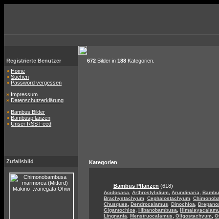
Registrierte Benutzer
672
Bilder in
188
Kategorien.
»
Home
»
Suchen
»
Password vergessen
»
Impressum
»
Datenschutzerklärung
»
Bambus Bilder
»
Bambuspflanzen
»
Unser RSS Feed
Zufallsbild
Kategorien
Bambus Pflanzen
(618)
,
,
,
Acidosasa
Arthrostylidium
Arundinaria
Bambu
,
,
Brachystachyum
Cephalostachyum
Chimonob
,
,
,
Chusquea
Dendrocalamus
Dinochloa
Drepano
,
,
Gigantochloa
Hibanobambusa
Himalayacalam
,
,
,
Lingnania
Menstruocalamus
Oligostachyum
O