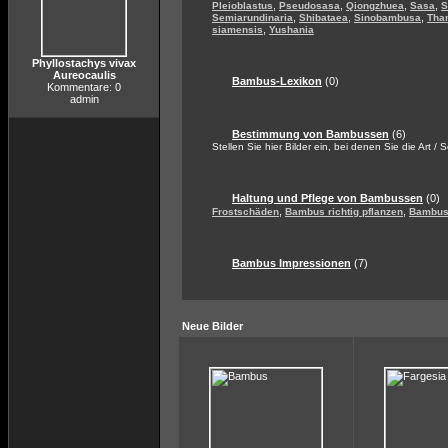
,
,
,
,
Pleioblastus
Pseudosasa
Qiongzhuea
Sasa
S
,
,
,
Semiarundinaria
Shibataea
Sinobambusa
Tha
,
siamensis
Yushania
Phyllostachys vivax
Aureocaulis
Bambus-Lexikon
(0)
Kommentare: 0
admin
Bestimmung von Bambussen
(6)
Stellen Sie hier Bilder ein, bei denen Sie die Art / 
Haltung und Pflege von Bambussen
(0)
,
,
Frostschäden
Bambus richtig pflanzen
Bambus 
Bambus Impressionen
(7)
Neue Bilder