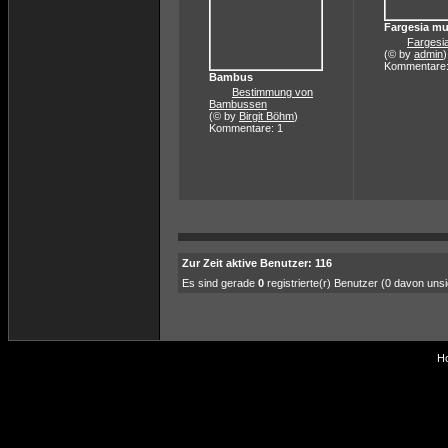
Fargesia mu
Fargesi
(© by
admin
)
Kommentare:
Bambus
Bestimmung von
Bambussen
(© by
Birgit Böhm
)
Kommentare: 1
Zur Zeit aktive Benutzer: 116
Es sind gerade
0
registrierte(r) Benutzer (0 davon uns
Ho