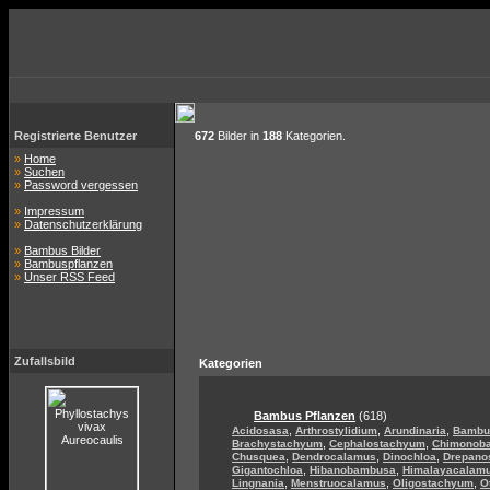
Registrierte Benutzer
672
Bilder in
188
Kategorien.
»
Home
»
Suchen
»
Password vergessen
»
Impressum
»
Datenschutzerklärung
»
Bambus Bilder
»
Bambuspflanzen
»
Unser RSS Feed
Zufallsbild
Kategorien
Bambus Pflanzen
(618)
,
,
,
Acidosasa
Arthrostylidium
Arundinaria
Bambu
,
,
Brachystachyum
Cephalostachyum
Chimonob
,
,
,
Chusquea
Dendrocalamus
Dinochloa
Drepano
,
,
Gigantochloa
Hibanobambusa
Himalayacalam
,
,
,
Lingnania
Menstruocalamus
Oligostachyum
O