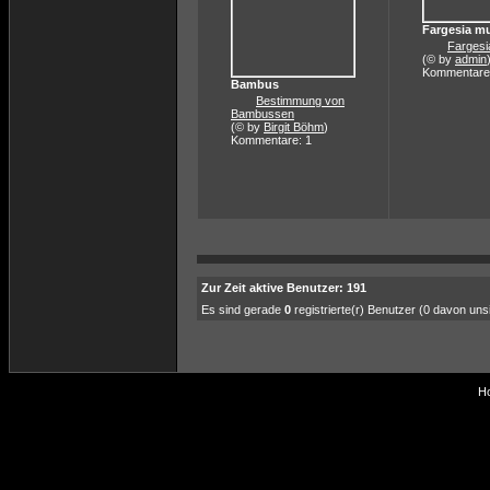
Fargesia m
Fargesi
(© by
admin
Kommentare
Bambus
Bestimmung von
Bambussen
(© by
Birgit Böhm
)
Kommentare: 1
Zur Zeit aktive Benutzer: 191
Es sind gerade
0
registrierte(r) Benutzer (0 davon un
Ho