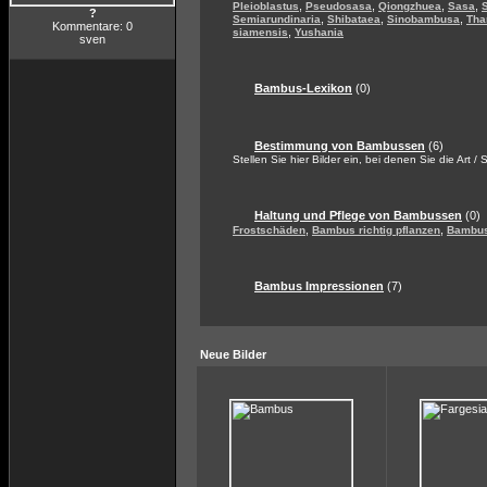
,
,
,
,
Pleioblastus
Pseudosasa
Qiongzhuea
Sasa
?
,
,
,
Semiarundinaria
Shibataea
Sinobambusa
Tha
Kommentare: 0
,
siamensis
Yushania
sven
Bambus-Lexikon
(0)
Bestimmung von Bambussen
(6)
Stellen Sie hier Bilder ein, bei denen Sie die Art /
Haltung und Pflege von Bambussen
(0)
,
,
Frostschäden
Bambus richtig pflanzen
Bambus
Bambus Impressionen
(7)
Neue Bilder