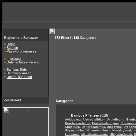
Registrierte Benutzer
672
Bilder in
188
Kategorien.
»
Home
»
Suchen
»
Password vergessen
»
Impressum
»
Datenschutzerklärung
»
Bambus Bilder
»
Bambuspflanzen
»
Unser RSS Feed
Zufallsbild
Kategorien
Bambus Pflanzen
(618)
,
,
,
Acidosasa
Arthrostylidium
Arundinaria
Bamb
,
,
Brachystachyum
Cephalostachyum
Chimonob
,
,
,
Chusquea
Dendrocalamus
Dinochloa
Drepan
,
,
Gigantochloa
Hibanobambusa
Himalayacalam
,
,
,
Lingnania
Menstruocalamus
Oligostachyum
O