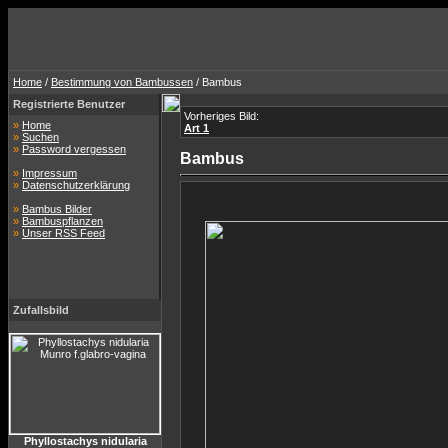
Home
/
Bestimmung von Bambussen
/ Bambus
Registrierte Benutzer
Vorheriges Bild:
»
Home
Art 1
»
Suchen
»
Password vergessen
Bambus
»
Impressum
»
Datenschutzerklärung
»
Bambus Bilder
»
Bambuspflanzen
»
Unser RSS Feed
Zufallsbild
Phyllostachys nidularia