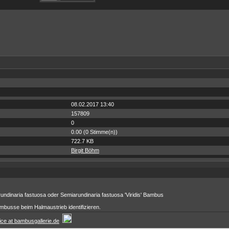
08.02.2017 13:40
157809
0
0.00 (0 Stimme(n))
722.7 KB
Birgit Böhm
undinaria fastuosa oder Semiarundinaria fastuosa 'Viridis' Bambus
busse beim Halmaustrieb identifizieren.