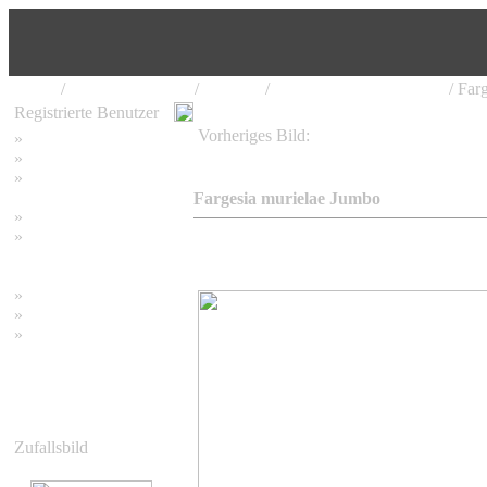
Home
/
Bambus Pflanzen
/
Fargesia
/
Fargesia murielae Jumbo
/ Far
Registrierte Benutzer
Vorheriges Bild:
»
Home
Fargesia murielae Jumbo
»
Suchen
»
Password vergessen
Fargesia murielae Jumbo
»
Impressum
»
Datenschutzerklärung
»
Bambus Bilder
»
Bambuspflanzen
»
Unser RSS Feed
Zufallsbild