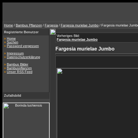
Home
/
Bambus Pflanzen
/
Fargesia
/
Fargesia murielae Jumbo
/ Fargesia murielae Jumb
Registrierte Benutzer
Vorheriges Bild:
»
Home
Fargesia murielae Jumbo
»
Suchen
»
Password vergessen
Fargesia murielae Jumbo
»
Impressum
»
Datenschutzerklärung
»
Bambus Bilder
»
Bambuspflanzen
»
Unser RSS Feed
Zufallsbild