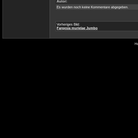
Autor:
Es wurden noch keine Kommentare abgegeben.
Vorheriges Bild:
Fargesia murielae Jumbo
Ho