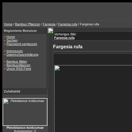
Home
/
Bambus Pflanzen
/
Fargesia
/
Fargesia rufa
/ Fargesia rufa
Registrierte Benutzer
Vorheriges Bild:
»
Home
Fargesia rufa
»
Suchen
»
Password vergessen
Fargesia rufa
»
Impressum
»
Datenschutzerklärung
»
Bambus Bilder
»
Bambuspflanzen
»
Unser RSS Feed
Zufallsbild
Pleioblastus koidzumae
Kommentare: 0