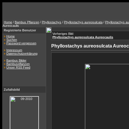
Home
/
Bambus Pflanzen
/
Phyllostachys
/
Phyllostachys aureosulcata
/
Phyllostachys au
Aureocaulis
Registrierte Benutzer
Vorheriges Bild:
»
Home
Phyllostachys aureosulcata Aureocaulis
»
Suchen
»
Password vergessen
Phyllostachys aureosulcata Aureoc
»
Impressum
»
Datenschutzerklärung
»
Bambus Bilder
»
Bambuspflanzen
»
Unser RSS Feed
Zufallsbild