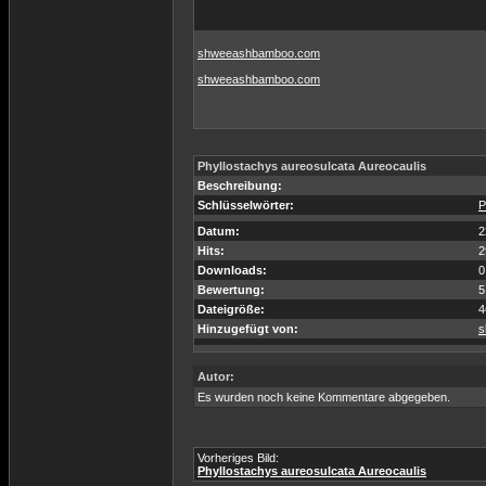
shweeashbamboo.com
shweeashbamboo.com
Phyllostachys aureosulcata Aureocaulis
Beschreibung:
Schlüsselwörter:
P
Datum:
2
Hits:
2
Downloads:
0
Bewertung:
5
Dateigröße:
4
Hinzugefügt von:
s
Autor:
Es wurden noch keine Kommentare abgegeben.
Vorheriges Bild:
Phyllostachys aureosulcata Aureocaulis