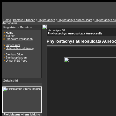
Home
/
Bambus Pflanzen
/
Phyllostachys
/
Phyllostachys aureosulcata
/
Phyllostachys au
Aureocaulis
Registrierte Benutzer
Vorheriges Bild:
»
Home
Phyllostachys aureosulcata Aureocaulis
»
Suchen
»
Password vergessen
Phyllostachys aureosulcata Aureoc
»
Impressum
»
Datenschutzerklärung
»
Bambus Bilder
»
Bambuspflanzen
»
Unser RSS Feed
Zufallsbild
Pleioblastus virens Makino