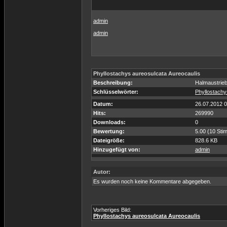
admin
admin
Phyllostachys aureosulcata Aureocaulis
Beschreibung:
Halmaustrieb
Schlüsselwörter:
Phyllostachy
Datum:
26.07.2012 0
Hits:
269990
Downloads:
0
Bewertung:
5.00 (10 Sti
Dateigröße:
828.6 KB
Hinzugefügt von:
admin
Autor:
Es wurden noch keine Kommentare abgegeben.
Vorheriges Bild:
Phyllostachys aureosulcata Aureocaulis