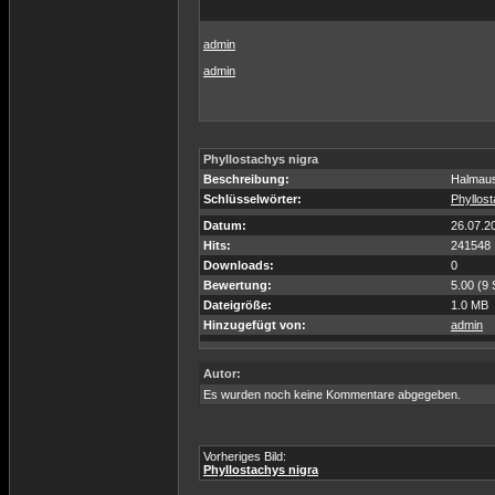
admin
admin
Phyllostachys nigra
Beschreibung:
Halmaus
Schlüsselwörter:
Phyllos
Datum:
26.07.2
Hits:
241548
Downloads:
0
Bewertung:
5.00 (9
Dateigröße:
1.0 MB
Hinzugefügt von:
admin
Autor:
Es wurden noch keine Kommentare abgegeben.
Vorheriges Bild:
Phyllostachys nigra