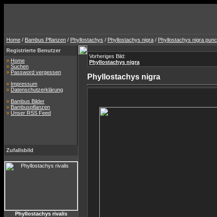
Home
/
Bambus Pflanzen
/
Phyllostachys
/
Phyllostachys nigra
/
Phyllostachys nigra punc
Registrierte Benutzer
Vorheriges Bild:
»
Home
Phyllostachys nigra
»
Suchen
»
Password vergessen
Phyllostachys nigra
»
Impressum
»
Datenschutzerklärung
»
Bambus Bilder
»
Bambuspflanzen
»
Unser RSS Feed
Zufallsbild
Phyllostachys rivalis