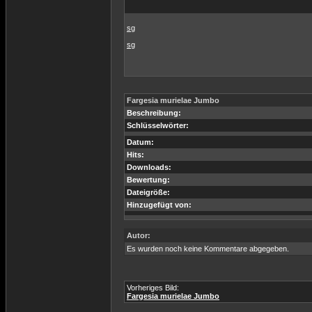
sg
sg
Fargesia murielae Jumbo
Beschreibung:
Schlüsselwörter:
Datum:
Hits:
Downloads:
Bewertung:
Dateigröße:
Hinzugefügt von:
Autor:
Es wurden noch keine Kommentare abgegeben.
Vorheriges Bild:
Fargesia murielae Jumbo