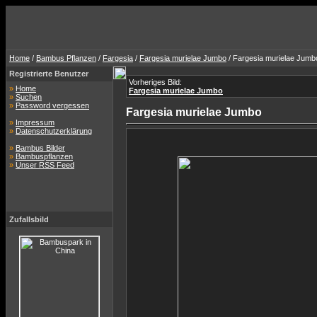
Home
/
Bambus Pflanzen
/
Fargesia
/
Fargesia murielae Jumbo
/ Fargesia murielae Jumb
Registrierte Benutzer
Vorheriges Bild:
»
Home
Fargesia murielae Jumbo
»
Suchen
»
Password vergessen
Fargesia murielae Jumbo
»
Impressum
»
Datenschutzerklärung
»
Bambus Bilder
»
Bambuspflanzen
»
Unser RSS Feed
Zufallsbild