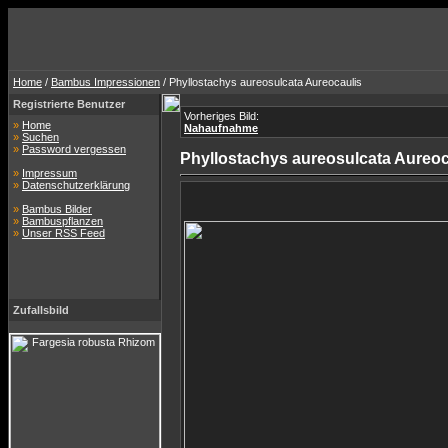
Home
/
Bambus Impressionen
/ Phyllostachys aureosulcata Aureocaulis
Registrierte Benutzer
Vorheriges Bild:
»
Home
Nahaufnahme
»
Suchen
»
Password vergessen
Phyllostachys aureosulcata Aureoc
»
Impressum
»
Datenschutzerklärung
»
Bambus Bilder
»
Bambuspflanzen
»
Unser RSS Feed
Zufallsbild