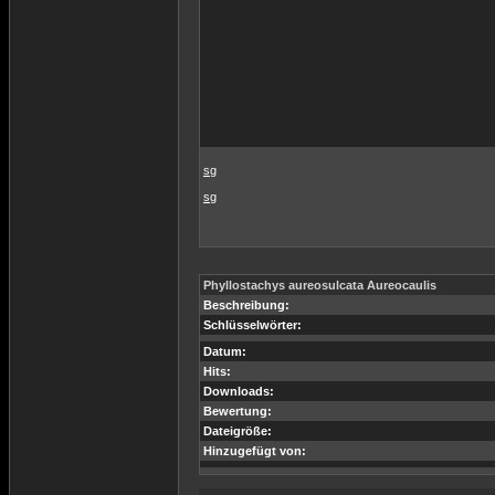
sg
sg
Phyllostachys aureosulcata Aureocaulis
Beschreibung:
Schlüsselwörter:
Datum:
Hits:
Downloads:
Bewertung:
Dateigröße:
Hinzugefügt von: