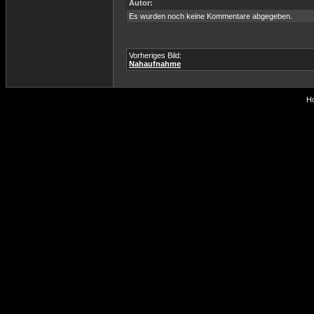
Autor:
Es wurden noch keine Kommentare abgegeben.
Vorheriges Bild:
Nahaufnahme
Ho