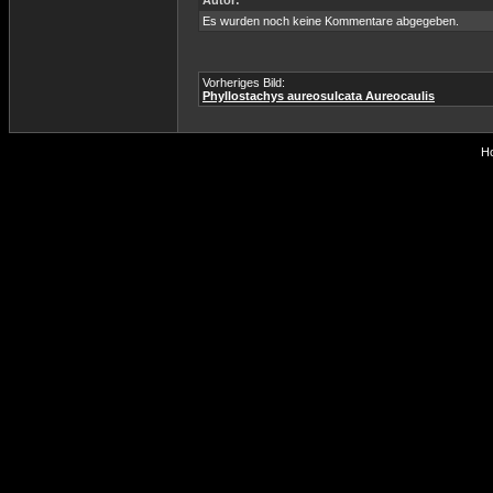
Autor:
Es wurden noch keine Kommentare abgegeben.
Vorheriges Bild:
Phyllostachys aureosulcata Aureocaulis
Ho