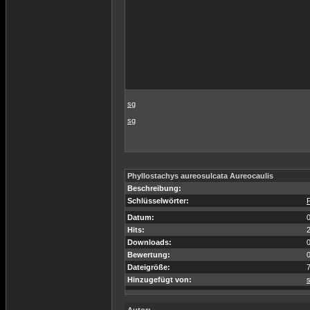
sg
sg
Phyllostachys aureosulcata Aureocaulis
Beschreibung:
Schlüsselwörter:
Datum:
Hits:
Downloads:
Bewertung:
Dateigröße:
Hinzugefügt von: