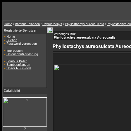
Home
/
Bambus Pflanzen
/
Phyllostachys
/
Phyllostachys aureosulcata
/
Phyllostachys au
Registrierte Benutzer
Vorheriges Bild:
»
Home
Phyllostachys aureosulcata Aureocaulis
»
Suchen
»
Password vergessen
Phyllostachys aureosulcata Aureoc
»
Impressum
»
Datenschutzerklärung
»
Bambus Bilder
»
Bambuspflanzen
»
Unser RSS Feed
Zufallsbild
?