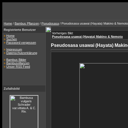
Home
/
Bambus Pflanzen
/
Pseudosasa
/ Pseudosasa usawai (Hayata) Makino & Nemoto
Registrierte Benutzer
Vorheriges Bild:
»
Home
Pseudosasa usawai (Hayata) Makino & Nemoto
»
Suchen
»
Password vergessen
Pseudosasa usawai (Hayata) Maki
»
Impressum
»
Datenschutzerklärung
»
Bambus Bilder
»
Bambuspflanzen
»
Unser RSS Feed
Zufallsbild