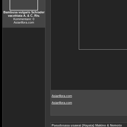
Bambusa vulgaris Schrader
var.vittata A. & C. Riv.
Kommentare: 0
Asianflora.com
Asianflora.com
Asianflora.com
Pseudosasa usawai (Hayata) Makino & Nemoto