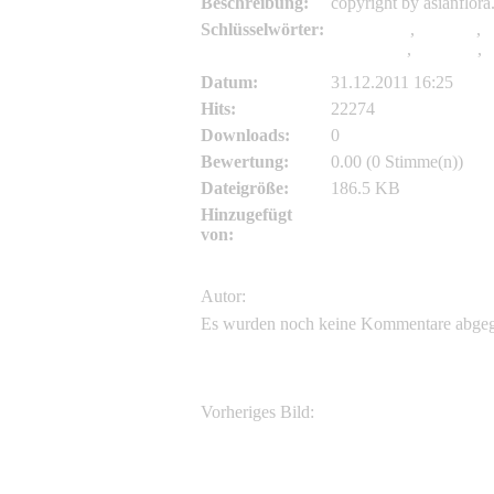
Beschreibung:
copyright by asianflor
Schlüsselwörter:
Pseudosasa
,
amabilis
,
(
(Dongping
,
Zhenghe
,
F
Datum:
31.12.2011 16:25
Hits:
22274
Downloads:
0
Bewertung:
0.00 (0 Stimme(n))
Dateigröße:
186.5 KB
Hinzugefügt
Asianflora.com
von:
Autor:
Es wurden noch keine Kommentare abge
Vorheriges Bild:
Pseudosasa amabilis (McClure) Keng f.