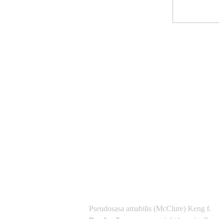
Asianflora.com
Asianflora.com
Pseudosasa amabilis (McClure) Keng f.