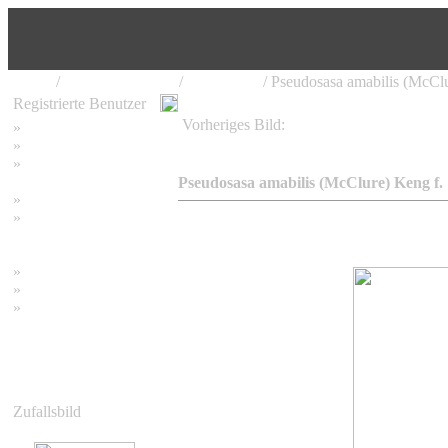
Home
/
Bambus Pflanzen
/
Pseudosasa
/ Pseudosasa amabilis (McClu
Registrierte Benutzer
Vorheriges Bild:
»
Home
Pseudosasa amabilis (McClure) Keng f.
»
Suchen
»
Password vergessen
Pseudosasa amabilis (McClure) Keng f.
»
Impressum
»
Datenschutzerklärung
»
Bambus Bilder
»
Bambuspflanzen
»
Unser RSS Feed
Zufallsbild