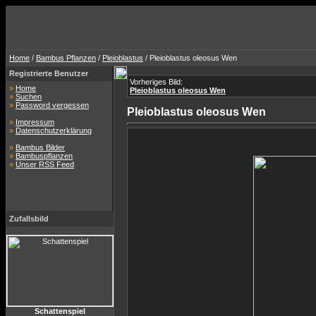
Home
/
Bambus Pflanzen
/
Pleioblastus
/ Pleioblastus oleosus Wen
Registrierte Benutzer
Vorheriges Bild:
»
Home
Pleioblastus oleosus Wen
»
Suchen
»
Password vergessen
Pleioblastus oleosus Wen
»
Impressum
»
Datenschutzerklärung
»
Bambus Bilder
»
Bambuspflanzen
»
Unser RSS Feed
Zufallsbild
Schattenspiel