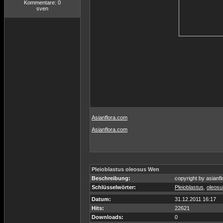
Kommentare: 0
sven
Asianflora.com
Asianflora.com
Pleioblastus oleosus Wen
Beschreibung:
copyright by asianf
Schlüsselwörter:
Pleioblastus
,
oleosu
Datum:
31.12.2011 16:17
Hits:
22621
Downloads:
0