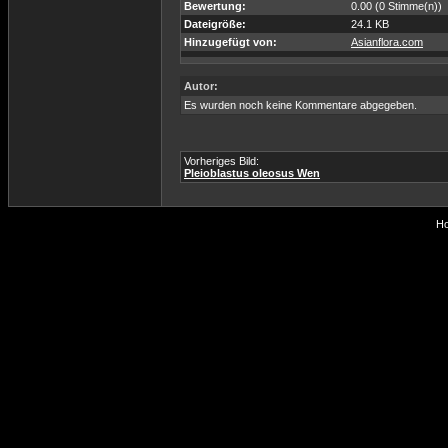
Bewertung:
0.00 (0 Stimme(n))
Dateigröße:
24.1 KB
Hinzugefügt von:
Asianflora.com
Autor:
Es wurden noch keine Kommentare abgegeben.
Vorheriges Bild:
Pleioblastus oleosus Wen
Ho