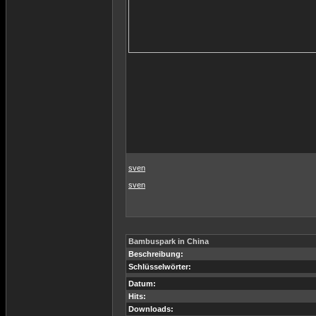
sven
sven
Bambuspark in China
Beschreibung:
Schlüsselwörter:
Datum:
Hits:
Downloads: