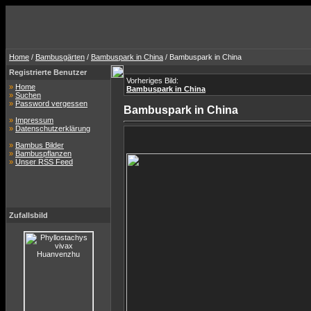
Home
/
Bambusgärten
/
Bambuspark in China
/ Bambuspark in China
Registrierte Benutzer
Vorheriges Bild:
»
Home
Bambuspark in China
»
Suchen
»
Password vergessen
Bambuspark in China
»
Impressum
»
Datenschutzerklärung
»
Bambus Bilder
»
Bambuspflanzen
»
Unser RSS Feed
Zufallsbild