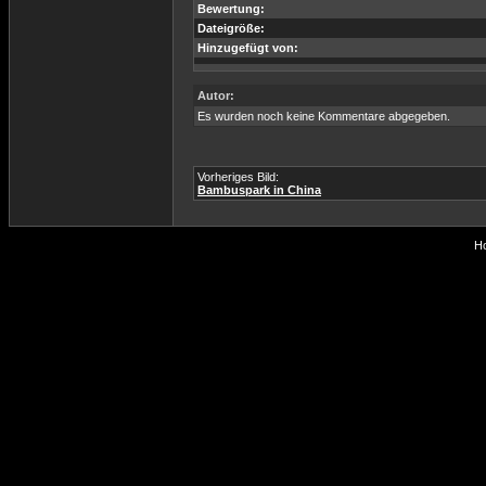
Bewertung:
Dateigröße:
Hinzugefügt von:
Autor:
Es wurden noch keine Kommentare abgegeben.
Vorheriges Bild:
Bambuspark in China
Ho