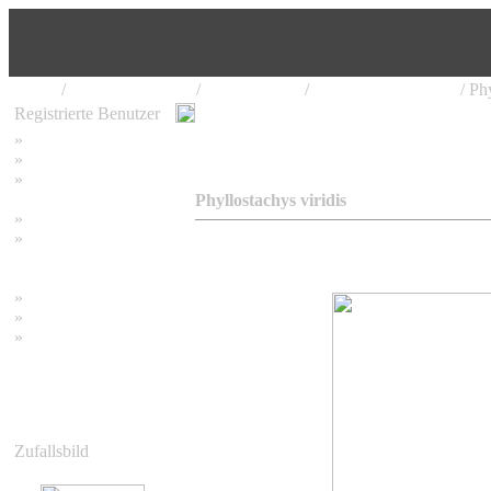
Home
/
Bambus Pflanzen
/
Phyllostachys
/
Phyllostachys viridis
/ Phy
Registrierte Benutzer
»
Home
»
Suchen
»
Password vergessen
Phyllostachys viridis
»
Impressum
»
Datenschutzerklärung
»
Bambus Bilder
»
Bambuspflanzen
»
Unser RSS Feed
Zufallsbild