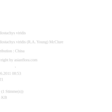
lostachys viridis
lostachys viridis (R.A. Young) McClure
ribution : China
right by asianflora.com
lostachys
,
viridis
06.2011 08:53
21
 (1 Stimme(n))
6 KB
anflora.com