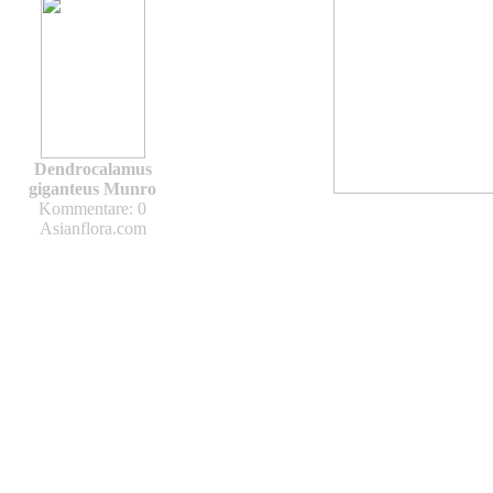
Dendrocalamus
giganteus Munro
Kommentare: 0
Asianflora.com
Asianflora.com
Asianflora.com