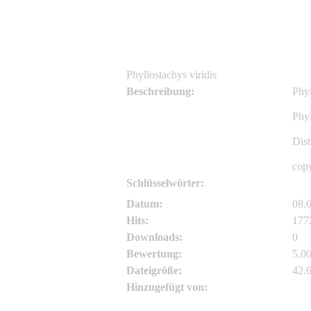
Phyllostachys viridis
Beschreibung:
Phyl
Phyl
Dist
copy
Schlüsselwörter:
Phyl
Datum:
08.
Hits:
177
Downloads:
0
Bewertung:
5.00
Dateigröße:
42.
Hinzugefügt von:
Asi