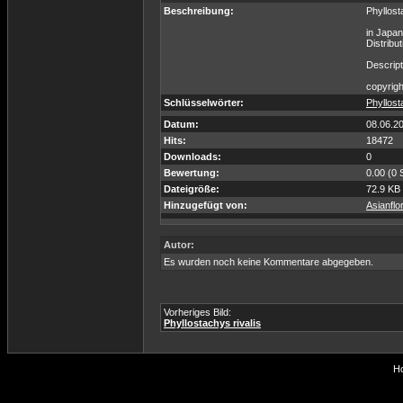
Beschreibung:
Phyllost
in Japan
Distribu
Descript
copyrigh
Schlüsselwörter:
Phyllos
Datum:
08.06.2
Hits:
18472
Downloads:
0
Bewertung:
0.00 (0 
Dateigröße:
72.9 KB
Hinzugefügt von:
Asianfl
Autor:
Es wurden noch keine Kommentare abgegeben.
Vorheriges Bild:
Phyllostachys rivalis
Ho