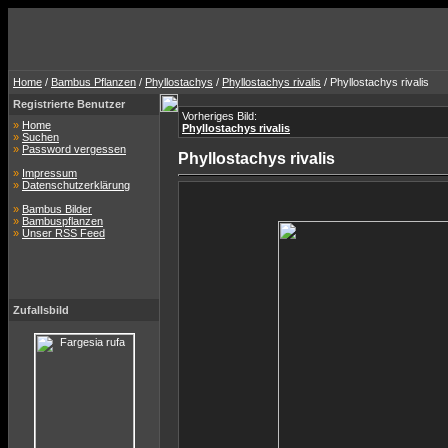
Home
/
Bambus Pflanzen
/
Phyllostachys
/
Phyllostachys rivalis
/ Phyllostachys rivalis
Registrierte Benutzer
Vorheriges Bild:
»
Home
Phyllostachys rivalis
»
Suchen
»
Password vergessen
Phyllostachys rivalis
»
Impressum
»
Datenschutzerklärung
»
Bambus Bilder
»
Bambuspflanzen
»
Unser RSS Feed
Zufallsbild