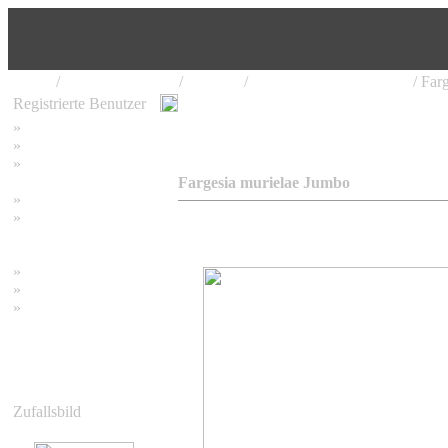
Home
/
Bambus Pflanzen
/
Fargesia
/
Fargesia murielae Jumbo
/ Far
Registrierte Benutzer
»
Home
»
Suchen
»
Password vergessen
Fargesia murielae Jumbo
»
Impressum
»
Datenschutzerklärung
»
Bambus Bilder
»
Bambuspflanzen
»
Unser RSS Feed
Zufallsbild