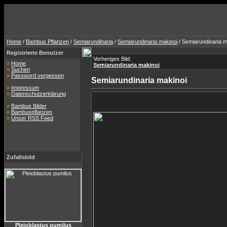
Home
/
Bambus Pflanzen
/
Semiarundinaria
/
Semiarundinaria makinoi
/ Semiarundinaria m
Registrierte Benutzer
Vorheriges Bild:
»
Home
Semiarundinaria makinoi
»
Suchen
»
Password vergessen
Semiarundinaria makinoi
»
Impressum
»
Datenschutzerklärung
»
Bambus Bilder
»
Bambuspflanzen
»
Unser RSS Feed
Zufallsbild
Pleioblastus pumilus