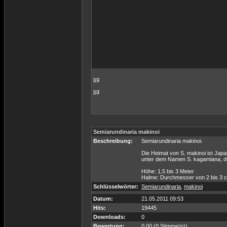
sg
sg
Semiarundinaria makinoi
Beschreibung:
Semiarundinaria makinoi.
Die Heimat von S. makinoi ist Japan
unter dem Namen S. kagamiana, de
Höhe: 1,5 bis 3 Meter
Halme: Durchmesser von 2 bis 3 
Schlüsselwörter:
Semiarundinaria
,
makinoi
Datum:
21.05.2011 09:53
Hits:
19445
Downloads:
0
Bewertung:
0.00 (0 Stimme(n))