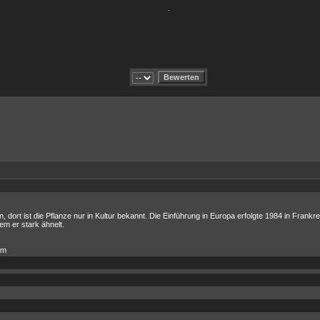
.
, dort ist die Pflanze nur in Kultur bekannt. Die Einführung in Europa erfolgte 1984 in Frankr
m er stark ähnelt.
cm