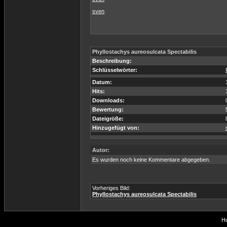
sven
Phyllostachys aureosulcata Spectabilis
Beschreibung:
Schlüsselwörter:
Datum:
Hits:
Downloads:
Bewertung:
Dateigröße:
Hinzugefügt von:
Autor:
Es wurden noch keine Kommentare abgegeben.
Vorheriges Bild:
Phyllostachys aureosulcata Spectabilis
Ho