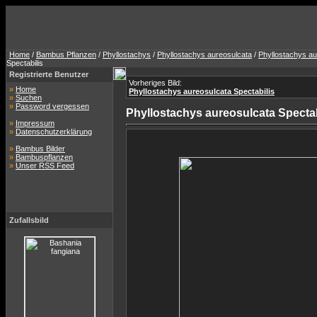
Home
/
Bambus Pflanzen
/
Phyllostachys
/
Phyllostachys aureosulcata
/
Phyllostachys au
Spectabilis
Registrierte Benutzer
Vorheriges Bild:
»
Home
Phyllostachys aureosulcata Spectabilis
»
Suchen
»
Password vergessen
Phyllostachys aureosulcata Spectab
»
Impressum
»
Datenschutzerklärung
»
Bambus Bilder
»
Bambuspflanzen
»
Unser RSS Feed
Zufallsbild