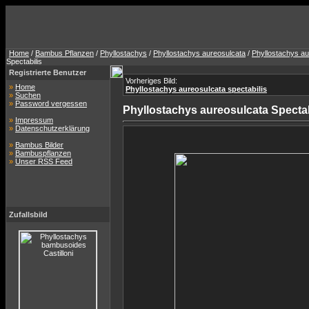
Home
/
Bambus Pflanzen
/
Phyllostachys
/
Phyllostachys aureosulcata
/
Phyllostachys au
Spectabilis
Registrierte Benutzer
Vorheriges Bild:
»
Home
Phyllostachys aureosulcata spectabilis
»
Suchen
»
Password vergessen
Phyllostachys aureosulcata Spectab
»
Impressum
»
Datenschutzerklärung
»
Bambus Bilder
»
Bambuspflanzen
»
Unser RSS Feed
Zufallsbild