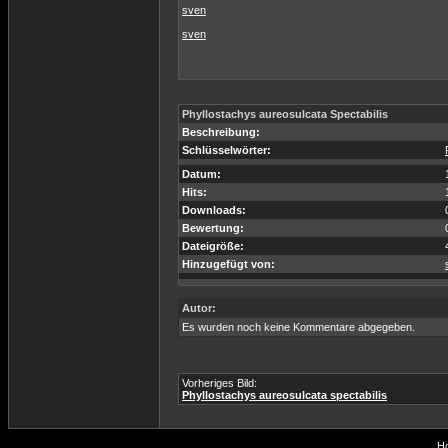
sven
sven
Phyllostachys aureosulcata Spectabilis
Beschreibung:
Schlüsselwörter:
Datum:
Hits:
Downloads:
Bewertung:
Dateigröße:
Hinzugefügt von:
Autor:
Es wurden noch keine Kommentare abgegeben.
Vorheriges Bild:
Phyllostachys aureosulcata spectabilis
Ho