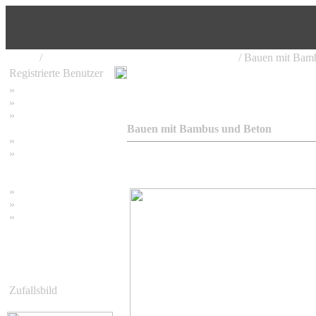
Home
/
Bambus in der Architektur & Konstruktion
/ Bauen mit Bam
Registrierte Benutzer
»
Home
»
Suchen
»
Password vergessen
Bauen mit Bambus und Beton
»
Impressum
»
Datenschutzerklärung
»
Bambus Bilder
»
Bambuspflanzen
»
Unser RSS Feed
Zufallsbild