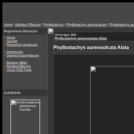
Home
/
Bambus Pflanzen
/
Phyllostachys
/
Phyllostachys aureosulcata
/
Phyllostachys au
Registrierte Benutzer
Vorheriges Bild:
»
Home
Phyllostachys aureosulcata Alata
»
Suchen
»
Password vergessen
Phyllostachys aureosulcata Alata
»
Impressum
»
Datenschutzerklärung
»
Bambus Bilder
»
Bambuspflanzen
»
Unser RSS Feed
Zufallsbild