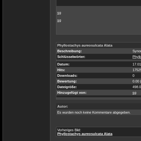
sg
sg
Phyllostachys aureosulcata Alata
Beschreibung:
Syno
Schlüsselwörter:
Phyll
Datum:
17.01
Hits:
1752
Downloads:
0
Bewertung:
0.00 
Dateigröße:
498.
Hinzugefügt von:
sg
Autor:
Es wurden noch keine Kommentare abgegeben.
Vorheriges Bild:
Phyllostachys aureosulcata Alata