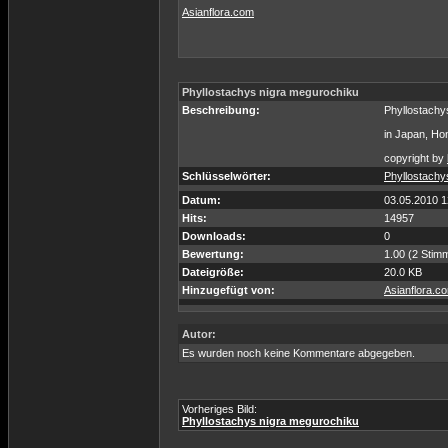
Asianflora.com
Phyllostachys nigra megurochiku
Beschreibung:
Phyllostachy
in Japan, Hon
copyright by
Schlüsselwörter:
Phyllostachy
Datum:
03.05.2010 1
Hits:
14957
Downloads:
0
Bewertung:
1.00 (2 Stim
Dateigröße:
20.0 KB
Hinzugefügt von:
Asianflora.c
Autor:
Es wurden noch keine Kommentare abgegeben.
Vorheriges Bild:
Phyllostachys nigra megurochiku