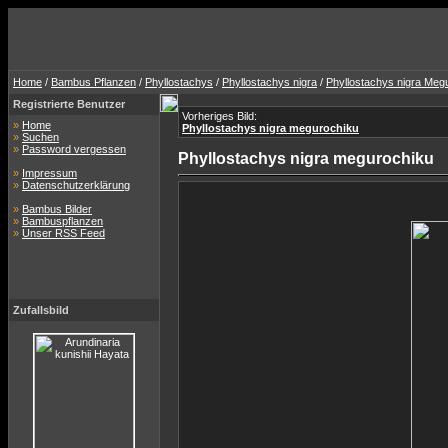
Home
/
Bambus Pflanzen
/
Phyllostachys
/
Phyllostachys nigra
/
Phyllostachys nigra Meg
Registrierte Benutzer
Vorheriges Bild:
»
Home
Phyllostachys nigra megurochiku
»
Suchen
»
Password vergessen
Phyllostachys nigra megurochiku
»
Impressum
»
Datenschutzerklärung
»
Bambus Bilder
»
Bambuspflanzen
»
Unser RSS Feed
Zufallsbild