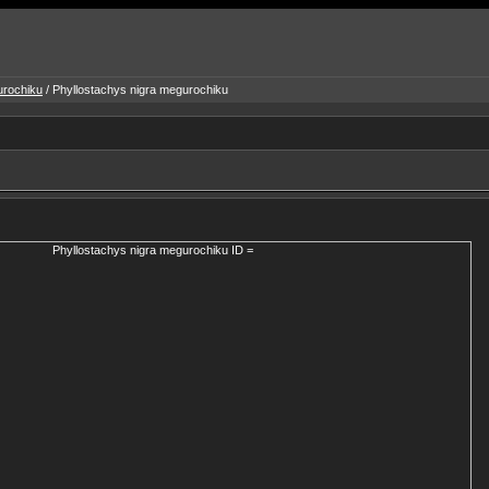
urochiku
/ Phyllostachys nigra megurochiku