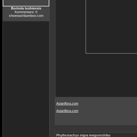
Borinda lushiensis
Kommentare: 0
shweeashbamboo.com
Asianflora.com
Asianflora.com
Phyllostachys nigra megurochiku