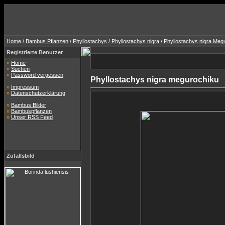
Home
/
Bambus Pflanzen
/
Phyllostachys
/
Phyllostachys nigra
/
Phyllostachys nigra Meg
Registrierte Benutzer
»
Home
»
Suchen
»
Password vergessen
Phyllostachys nigra megurochiku
»
Impressum
»
Datenschutzerklärung
»
Bambus Bilder
»
Bambuspflanzen
»
Unser RSS Feed
Zufallsbild