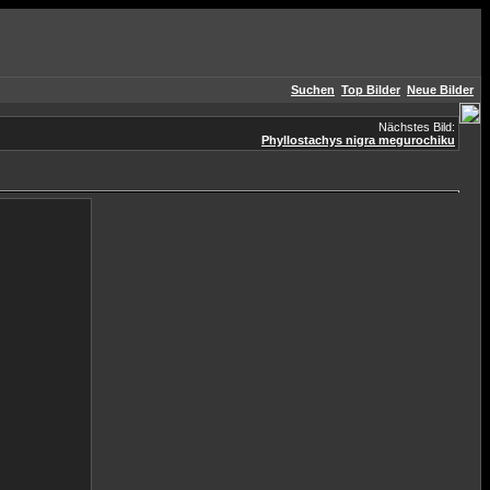
Suchen
Top Bilder
Neue Bilder
Nächstes Bild:
Phyllostachys nigra megurochiku