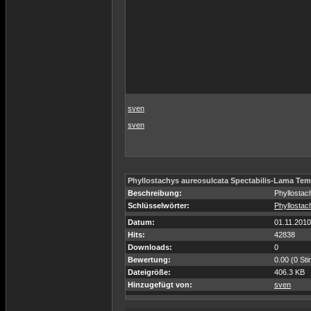
sven
sven
Phyllostachys aureosulcata Spectabilis-Lama Tem
Beschreibung:
Phyllostac
Schlüsselwörter:
Phyllostac
Datum:
01.11.2010
Hits:
42838
Downloads:
0
Bewertung:
0.00 (0 St
Dateigröße:
406.3 KB
Hinzugefügt von:
sven