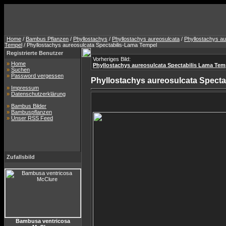
Home
/
Bambus Pflanzen
/
Phyllostachys
/
Phyllostachys aureosulcata
/
Phyllostachys au
Tempel
/ Phyllostachys aureosulcata Spectabilis-Lama Tempel
Registrierte Benutzer
Vorheriges Bild:
»
Home
Phyllostachys aureosulcata Spectabilis Lama Temp
»
Suchen
»
Password vergessen
Phyllostachys aureosulcata Specta
»
Impressum
»
Datenschutzerklärung
»
Bambus Bilder
»
Bambuspflanzen
»
Unser RSS Feed
Zufallsbild
Bambusa ventricosa