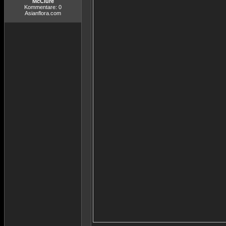
McClure
Kommentare: 0
Asianflora.com