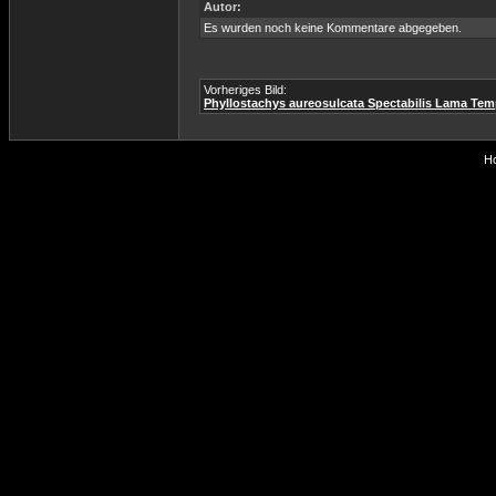
Autor:
Es wurden noch keine Kommentare abgegeben.
Vorheriges Bild:
Phyllostachys aureosulcata Spectabilis Lama Temp
Ho