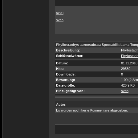
sven
sven
Phyllostachys aureosulcata Spectabilis Lama Tem
Beschreibung:
Phyllostac
Schlüsselwörter:
Phyllostac
Datum:
01.11.2010
Hits:
29589
Downloads:
0
Bewertung:
1.00 (2 St
Dateigröße:
426.9 KB
Hinzugefügt von:
sven
Autor:
Es wurden noch keine Kommentare abgegeben.