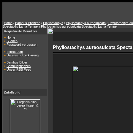
Home
/
Bambus Pflanzen
/
Phyllostachys
/
Phyllostachys aureosulcata
/
Phyllostachys au
Spectabilis Lama Tempel
/ Phyllostachys aureosulcata Spectabilis Lama Tempel
Registrierte Benutzer
»
Home
»
Suchen
»
Password vergessen
Phyllostachys aureosulcata Specta
»
Impressum
»
Datenschutzerklärung
»
Bambus Bilder
»
Bambuspflanzen
»
Unser RSS Feed
Zufallsbild