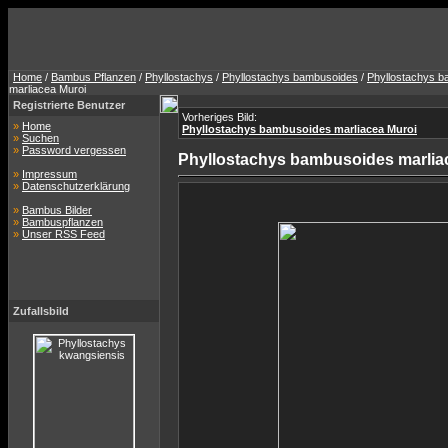
Home
/
Bambus Pflanzen
/
Phyllostachys
/
Phyllostachys bambusoides
/
Phyllostachys b
marliacea Muroi
Registrierte Benutzer
Vorheriges Bild:
»
Home
Phyllostachys bambusoides marliacea Muroi
»
Suchen
»
Password vergessen
Phyllostachys bambusoides marlia
»
Impressum
»
Datenschutzerklärung
»
Bambus Bilder
»
Bambuspflanzen
»
Unser RSS Feed
Zufallsbild