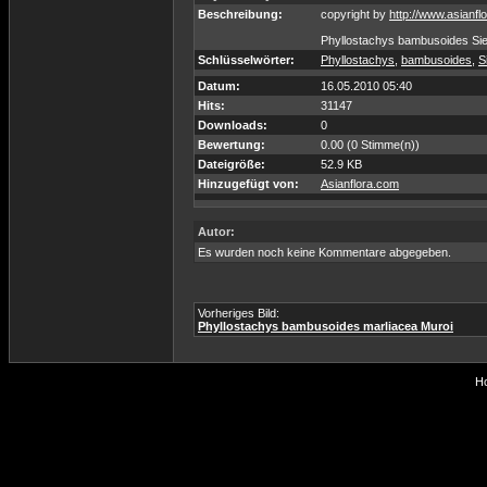
Beschreibung:
copyright by
http://www.asianfl
Phyllostachys bambusoides Sieb
Schlüsselwörter:
Phyllostachys
,
bambusoides
,
S
Datum:
16.05.2010 05:40
Hits:
31147
Downloads:
0
Bewertung:
0.00 (0 Stimme(n))
Dateigröße:
52.9 KB
Hinzugefügt von:
Asianflora.com
Autor:
Es wurden noch keine Kommentare abgegeben.
Vorheriges Bild:
Phyllostachys bambusoides marliacea Muroi
Ho