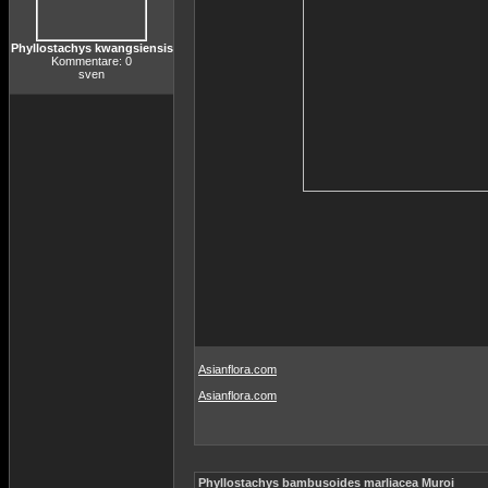
Phyllostachys kwangsiensis
Kommentare: 0
sven
Asianflora.com
Asianflora.com
Phyllostachys bambusoides marliacea Muroi