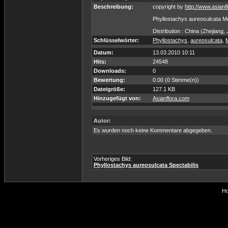
Beschreibung:
copyright by
http://www.asianf
Phyllostachys aureosulcata Mc
Distribution : China (Zhejiang,
Schlüsselwörter:
Phyllostachys
,
aureosulcata
,
Datum:
13.03.2010 10:11
Hits:
24548
Downloads:
0
Bewertung:
0.00 (0 Stimme(n))
Dateigröße:
127.1 KB
Hinzugefügt von:
Asianflora.com
Autor:
Es wurden noch keine Kommentare abgegeben.
Vorheriges Bild:
Phyllostachys aureosulcata Spectabilis
Ho