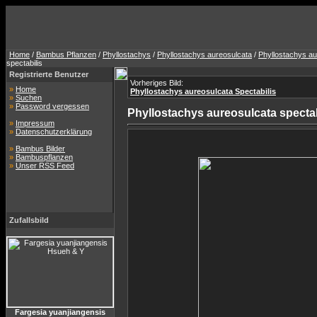
Home
/
Bambus Pflanzen
/
Phyllostachys
/
Phyllostachys aureosulcata
/
Phyllostachys au
spectabilis
Registrierte Benutzer
Vorheriges Bild:
»
Home
Phyllostachys aureosulcata Spectabilis
»
Suchen
»
Password vergessen
Phyllostachys aureosulcata spectab
»
Impressum
»
Datenschutzerklärung
»
Bambus Bilder
»
Bambuspflanzen
»
Unser RSS Feed
Zufallsbild
Fargesia yuanjiangensis