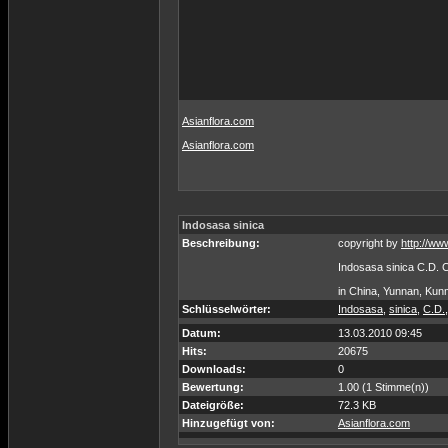
Asianflora.com
Asianflora.com
Indosasa sinica
Beschreibung:
copyright by
http://ww
Indosasa sinica C.D. 
in China, Yunnan, Kun
Schlüsselwörter:
Indosasa
,
sinica
,
C.D.
Datum:
13.03.2010 09:45
Hits:
20675
Downloads:
0
Bewertung:
1.00 (1 Stimme(n))
Dateigröße:
72.3 KB
Hinzugefügt von:
Asianflora.com