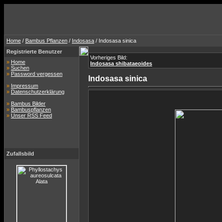
Home
/
Bambus Pflanzen
/
Indosasa
/ Indosasa sinica
Registrierte Benutzer
Vorheriges Bild:
»
Home
Indosasa shibataeoides
»
Suchen
»
Password vergessen
Indosasa sinica
»
Impressum
»
Datenschutzerklärung
»
Bambus Bilder
»
Bambuspflanzen
»
Unser RSS Feed
Zufallsbild