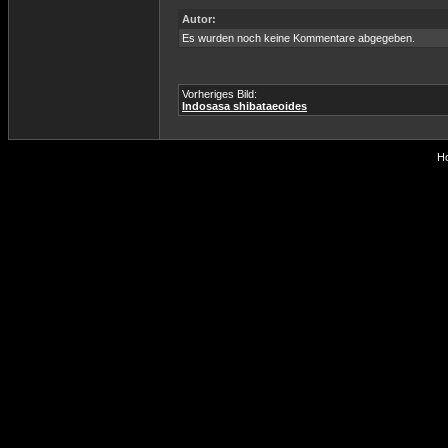
Autor:
Es wurden noch keine Kommentare abgegeben.
Vorheriges Bild:
Indosasa shibataeoides
Ho