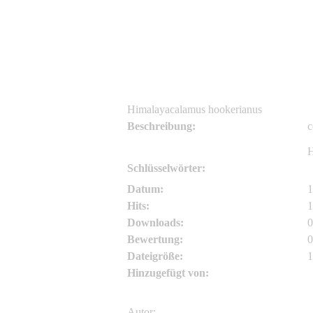
Asianflora.com
Asianflora.com
Himalayacalamus hookerianus
Beschreibung:
c
H
Schlüsselwörter:
Datum:
1
Hits:
1
Downloads:
0
Bewertung:
0
Dateigröße:
1
Hinzugefügt von:
A
Autor: