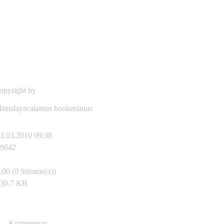
opyright by
http://www.asianflora.com
imalayacalamus hookerianus
3.03.2010 09:38
9642
.00 (0 Stimme(n))
30.7 KB
sianflora.com
Kommentar: