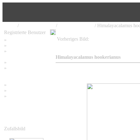
Home
/
Bambus Pflanzen
/
Himalayacalamus
/ Himalayacalamus hoo
Registrierte Benutzer
Vorheriges Bild:
»
Home
Himalayacalamus hookerianus
»
Suchen
»
Password vergessen
Himalayacalamus hookerianus
»
Impressum
»
Datenschutzerklärung
»
Bambus Bilder
»
Bambuspflanzen
»
Unser RSS Feed
Zufallsbild