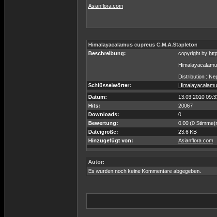
Asianflora.com
Himalayacalamus cupreus C.M.A.Stapleton
Beschreibung:
copyright by
htt
Himalayacalamu
Distribution : Ne
Schlüsselwörter:
Himalayacalam
Datum:
13.03.2010 09:3
Hits:
20067
Downloads:
0
Bewertung:
0.00 (0 Stimme(
Dateigröße:
23.6 KB
Hinzugefügt von:
Asianflora.com
Autor:
Es wurden noch keine Kommentare abgegeben.