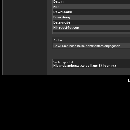
Datum:
Hits:
Downloads:
Bewertung:
Dateigröße:
Hinzugefügt von:
Autor:
Es wurden noch keine Kommentare abgegeben.
Vorheriges Bild:
Hibanobambusa tranquillans Shiroshima
Ho