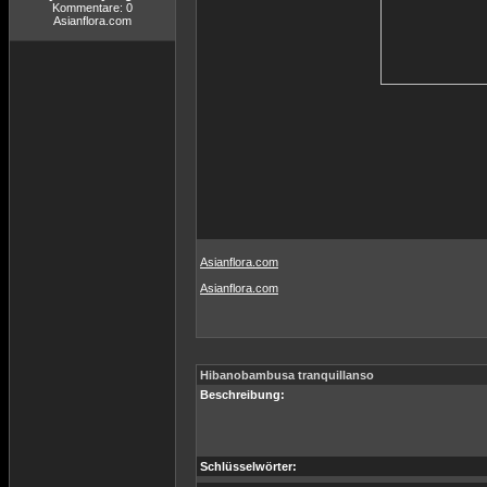
Kommentare: 0
Asianflora.com
Asianflora.com
Asianflora.com
Hibanobambusa tranquillanso
Beschreibung:
Schlüsselwörter: