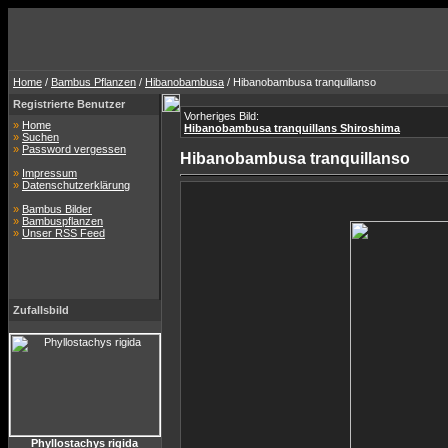
Home
/
Bambus Pflanzen
/
Hibanobambusa
/ Hibanobambusa tranquillanso
Registrierte Benutzer
Vorheriges Bild:
»
Home
Hibanobambusa tranquillans Shiroshima
»
Suchen
»
Password vergessen
Hibanobambusa tranquillanso
»
Impressum
»
Datenschutzerklärung
»
Bambus Bilder
»
Bambuspflanzen
»
Unser RSS Feed
Zufallsbild
Phyllostachys rigida