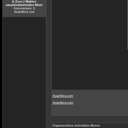
& Zucc.) Makino
var.pleioblastoides Muro
Kommentare: 0
Asianflora.com
Asianflora.com
Asianflora.com
Gigantochloa verticillata Munro