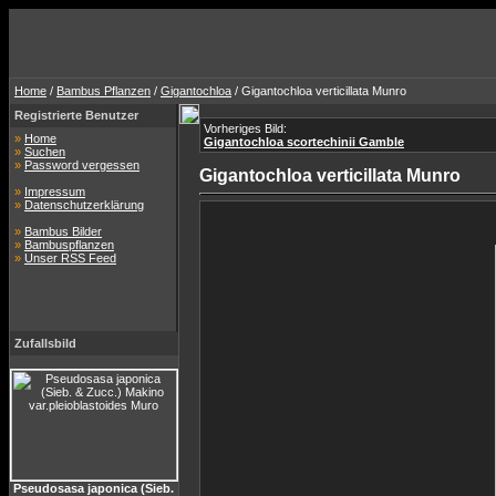
Home
/
Bambus Pflanzen
/
Gigantochloa
/ Gigantochloa verticillata Munro
Registrierte Benutzer
Vorheriges Bild:
»
Home
Gigantochloa scortechinii Gamble
»
Suchen
»
Password vergessen
Gigantochloa verticillata Munro
»
Impressum
»
Datenschutzerklärung
»
Bambus Bilder
»
Bambuspflanzen
»
Unser RSS Feed
Zufallsbild
Pseudosasa japonica (Sieb.