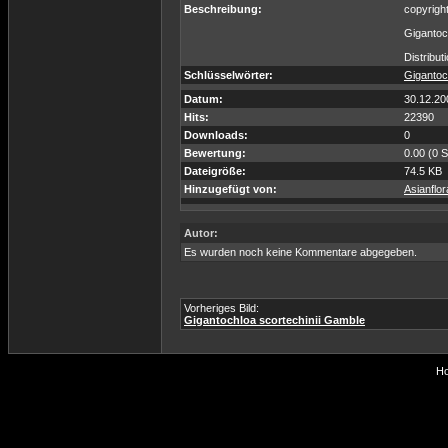
Beschreibung:
copyrigh
Gigantoch
Distribut
Schlüsselwörter:
Gigantoc
Datum:
30.12.20
Hits:
22390
Downloads:
0
Bewertung:
0.00 (0 
Dateigröße:
74.5 KB
Hinzugefügt von:
Asianflo
Autor:
Es wurden noch keine Kommentare abgegeben.
Vorheriges Bild:
Gigantochloa scortechinii Gamble
Ho