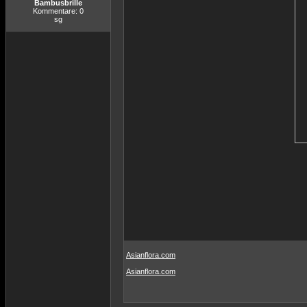
Bambusbrille
Kommentare: 0
sg
Asianflora.com
Asianflora.com