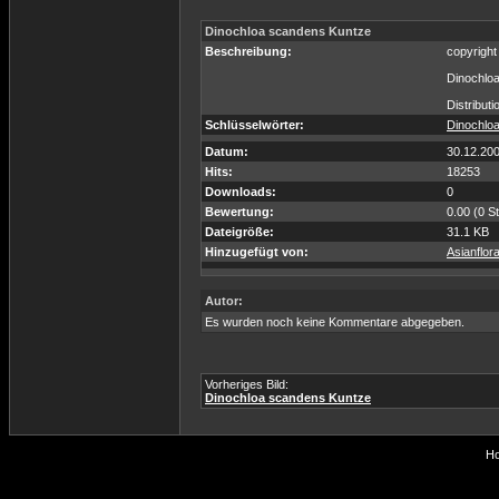
Dinochloa scandens Kuntze
Beschreibung:
copyrigh
Dinochlo
Distributi
Schlüsselwörter:
Dinochlo
Datum:
30.12.20
Hits:
18253
Downloads:
0
Bewertung:
0.00 (0 S
Dateigröße:
31.1 KB
Hinzugefügt von:
Asianflor
Autor:
Es wurden noch keine Kommentare abgegeben.
Vorheriges Bild:
Dinochloa scandens Kuntze
Ho