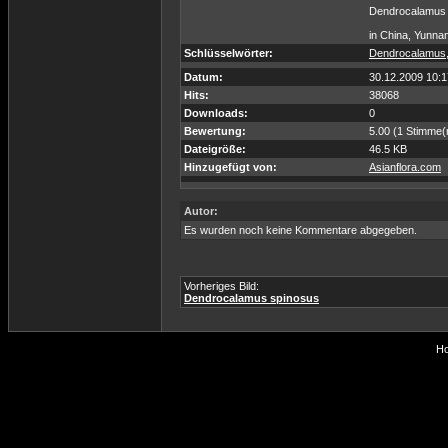
Dendrocalamus 
in China, Yunna
Schlüsselwörter:
Dendrocalamus
Datum:
30.12.2009 10:1
Hits:
38068
Downloads:
0
Bewertung:
5.00 (1 Stimme(
Dateigröße:
46.5 KB
Hinzugefügt von:
Asianflora.com
Autor:
Es wurden noch keine Kommentare abgegeben.
Vorheriges Bild:
Dendrocalamus spinosus
Ho