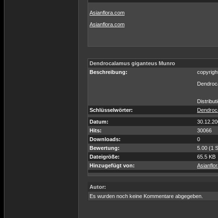
Asianflora.com
Asianflora.com
Dendrocalamus giganteus Munro
Beschreibung:
copyrigh
Dendroc
Distribut
Schlüsselwörter:
Dendroc
Datum:
30.12.20
Hits:
30066
Downloads:
0
Bewertung:
5.00 (1 
Dateigröße:
65.5 KB
Hinzugefügt von:
Asianflo
Autor:
Es wurden noch keine Kommentare abgegeben.