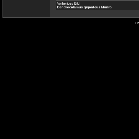
Vorheriges Bild:
Dendrocalamus giganteus Munro
Ho