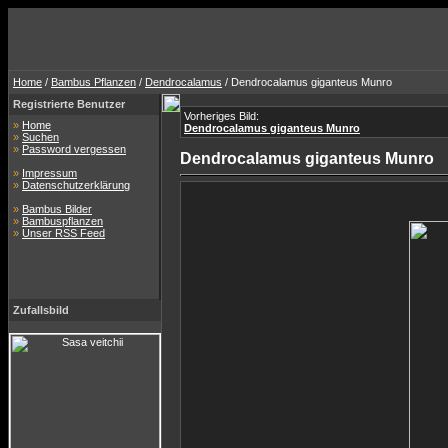
Home
/
Bambus Pflanzen
/
Dendrocalamus
/ Dendrocalamus giganteus Munro
Registrierte Benutzer
Vorheriges Bild:
»
Home
Dendrocalamus giganteus Munro
»
Suchen
»
Password vergessen
Dendrocalamus giganteus Munro
»
Impressum
»
Datenschutzerklärung
»
Bambus Bilder
»
Bambuspflanzen
»
Unser RSS Feed
Zufallsbild