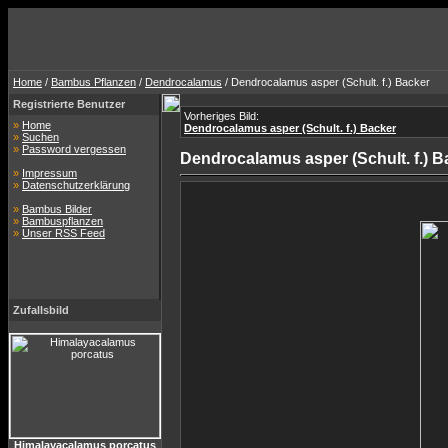
Home
/
Bambus Pflanzen
/
Dendrocalamus
/ Dendrocalamus asper (Schult. f.) Backer
Registrierte Benutzer
Vorheriges Bild:
»
Home
Dendrocalamus asper (Schult. f.) Backer
»
Suchen
»
Password vergessen
Dendrocalamus asper (Schult. f.) B
»
Impressum
»
Datenschutzerklärung
»
Bambus Bilder
»
Bambuspflanzen
»
Unser RSS Feed
Zufallsbild
Himalayacalamus porcatus