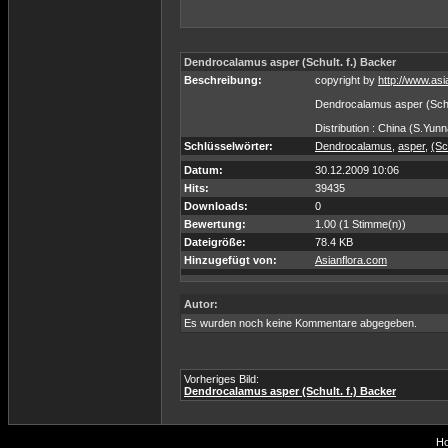
Dendrocalamus asper (Schult. f.) Backer
Beschreibung:
copyright by
http://www.asi
Dendrocalamus asper (Schul
Distribution : China (S.Yunna
Schlüsselwörter:
Dendrocalamus
,
asper
,
(Sc
Datum:
30.12.2009 10:06
Hits:
39435
Downloads:
0
Bewertung:
1.00 (1 Stimme(n))
Dateigröße:
78.4 KB
Hinzugefügt von:
Asianflora.com
Autor:
Es wurden noch keine Kommentare abgegeben.
Vorheriges Bild:
Dendrocalamus asper (Schult. f.) Backer
Ho