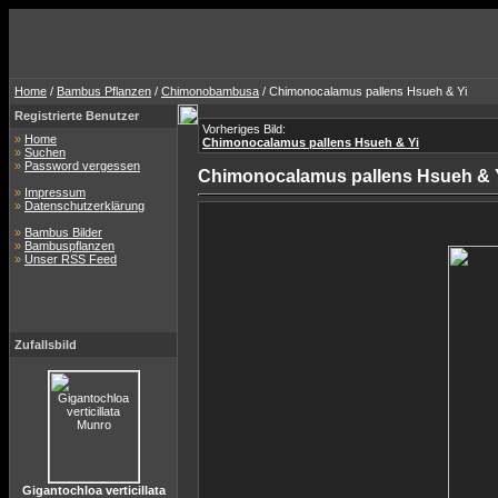
Home
/
Bambus Pflanzen
/
Chimonobambusa
/ Chimonocalamus pallens Hsueh & Yi
Registrierte Benutzer
Vorheriges Bild:
»
Home
Chimonocalamus pallens Hsueh & Yi
»
Suchen
»
Password vergessen
Chimonocalamus pallens Hsueh & 
»
Impressum
»
Datenschutzerklärung
»
Bambus Bilder
»
Bambuspflanzen
»
Unser RSS Feed
Zufallsbild
Gigantochloa verticillata