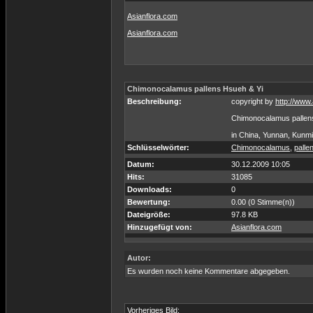
Asianflora.com
Asianflora.com
Chimonocalamus pallens Hsueh & Yi
Beschreibung:
copyright by
http://www
Chimonocalamus pallen
in China, Yunnan, Kunmi
Schlüsselwörter:
Chimonocalamus
,
palle
Datum:
30.12.2009 10:05
Hits:
31085
Downloads:
0
Bewertung:
0.00 (0 Stimme(n))
Dateigröße:
97.8 KB
Hinzugefügt von:
Asianflora.com
Autor:
Es wurden noch keine Kommentare abgegeben.
Vorheriges Bild: