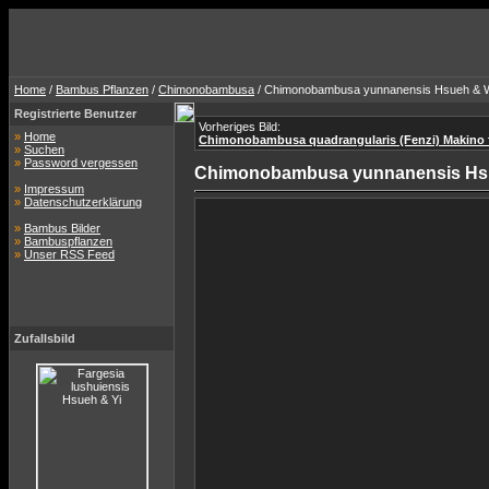
Home
/
Bambus Pflanzen
/
Chimonobambusa
/ Chimonobambusa yunnanensis Hsueh & W
Registrierte Benutzer
Vorheriges Bild:
»
Home
Chimonobambusa quadrangularis (Fenzi) Makino 
»
Suchen
»
Password vergessen
Chimonobambusa yunnanensis Hsu
»
Impressum
»
Datenschutzerklärung
»
Bambus Bilder
»
Bambuspflanzen
»
Unser RSS Feed
Zufallsbild