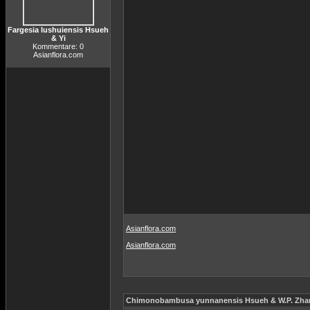
Fargesia lushuiensis Hsueh
& Yi
Kommentare: 0
Asianflora.com
Asianflora.com
Asianflora.com
Chimonobambusa yunnanensis Hsueh & W.P. Zha