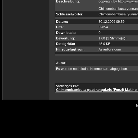
Beschreibung:
copyright by
http://www.as
Chimonobambusa yunnane
Schlüsselwörter:
Chimonobambusa
,
yunnan
Datum:
30.12.2009 09:59
Hits:
32854
Downloads:
0
Bewertung:
1.00 (1 Stimme(n))
Dateigröße:
45.0 KB
Hinzugefügt von:
Asianflora.com
Autor:
Es wurden noch keine Kommentare abgegeben.
Vorheriges Bild:
Chimonobambusa quadrangularis (Fenzi) Makino 
Ho