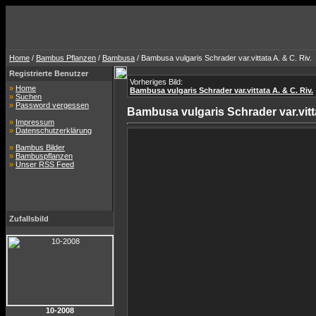
Home
/
Bambus Pflanzen
/
Bambusa
/ Bambusa vulgaris Schrader var.vittata A. & C. Riv.
Registrierte Benutzer
Vorheriges Bild:
»
Home
Bambusa vulgaris Schrader var.vittata A. & C. Riv.
»
Suchen
»
Password vergessen
Bambusa vulgaris Schrader var.vitta
»
Impressum
»
Datenschutzerklärung
»
Bambus Bilder
»
Bambuspflanzen
»
Unser RSS Feed
Zufallsbild
10-2008