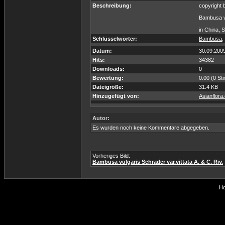
Beschreibung:
copyright
Bambusa vu
in China, 
Schlüsselwörter:
Bambusa
,
Datum:
30.09.200
Hits:
34382
Downloads:
0
Bewertung:
0.00 (0 St
Dateigröße:
31.4 KB
Hinzugefügt von:
Asianflora
Autor:
Es wurden noch keine Kommentare abgegeben.
Vorheriges Bild:
Bambusa vulgaris Schrader var.vittata A. & C. Riv.
Ho