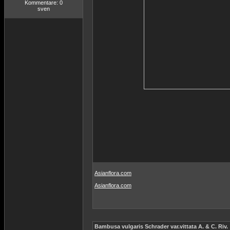
Kommentare: 0
sven
Asianflora.com
Asianflora.com
Bambusa vulgaris Schrader var.vittata A. & C. Riv.