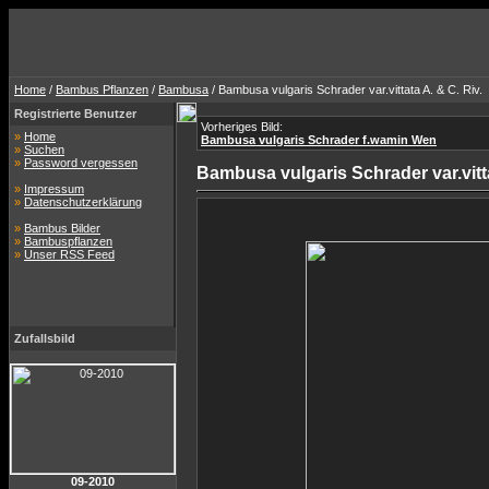
Home
/
Bambus Pflanzen
/
Bambusa
/ Bambusa vulgaris Schrader var.vittata A. & C. Riv.
Registrierte Benutzer
Vorheriges Bild:
»
Home
Bambusa vulgaris Schrader f.wamin Wen
»
Suchen
»
Password vergessen
Bambusa vulgaris Schrader var.vitta
»
Impressum
»
Datenschutzerklärung
»
Bambus Bilder
»
Bambuspflanzen
»
Unser RSS Feed
Zufallsbild
09-2010