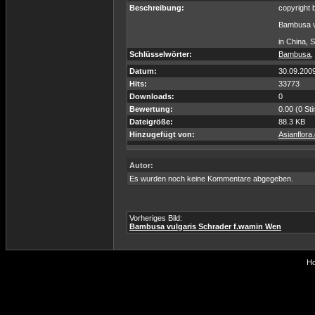
Beschreibung:
copyright
Bambusa vu
in China, 
Schlüsselwörter:
Bambusa
,
Datum:
30.09.200
Hits:
33773
Downloads:
0
Bewertung:
0.00 (0 St
Dateigröße:
88.3 KB
Hinzugefügt von:
Asianflora
Autor:
Es wurden noch keine Kommentare abgegeben.
Vorheriges Bild:
Bambusa vulgaris Schrader f.wamin Wen
Ho