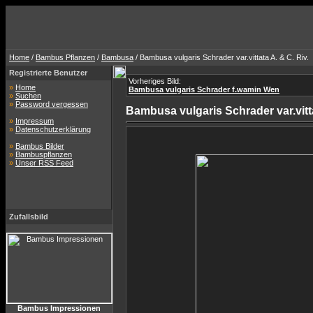
Home
/
Bambus Pflanzen
/
Bambusa
/ Bambusa vulgaris Schrader var.vittata A. & C. Riv.
Registrierte Benutzer
Vorheriges Bild:
»
Home
Bambusa vulgaris Schrader f.wamin Wen
»
Suchen
»
Password vergessen
Bambusa vulgaris Schrader var.vitta
»
Impressum
»
Datenschutzerklärung
»
Bambus Bilder
»
Bambuspflanzen
»
Unser RSS Feed
Zufallsbild
Bambus Impressionen