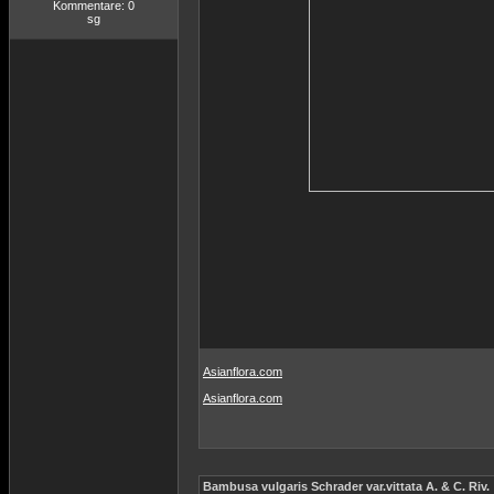
Kommentare: 0
sg
Asianflora.com
Asianflora.com
Bambusa vulgaris Schrader var.vittata A. & C. Riv.