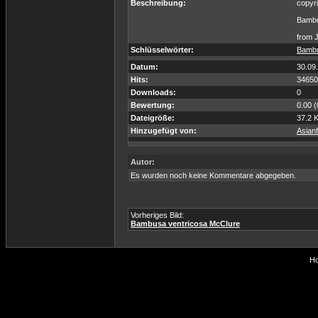
Beschreibung:
copyr
Bambu
from 
Schlüsselwörter:
Bamb
Datum:
30.09
Hits:
34650
Downloads:
0
Bewertung:
0.00 
Dateigröße:
37.2 
Hinzugefügt von:
Asian
Autor:
Es wurden noch keine Kommentare abgegeben.
Vorheriges Bild:
Bambusa ventricosa McClure
Ho