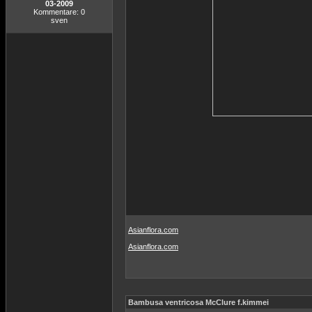
03-2009
Kommentare: 0
sven
Asianflora.com
Asianflora.com
Bambusa ventricosa McClure f.kimmei