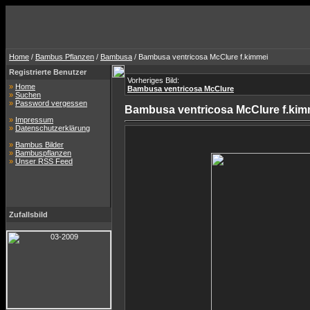
Home
/
Bambus Pflanzen
/
Bambusa
/ Bambusa ventricosa McClure f.kimmei
Registrierte Benutzer
Vorheriges Bild:
»
Home
Bambusa ventricosa McClure
»
Suchen
»
Password vergessen
Bambusa ventricosa McClure f.kim
»
Impressum
»
Datenschutzerklärung
»
Bambus Bilder
»
Bambuspflanzen
»
Unser RSS Feed
Zufallsbild